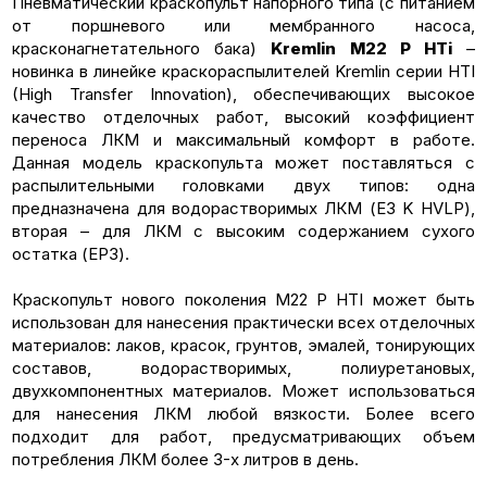
Пневматический краскопульт напорного типа (с питанием
от поршневого или мембранного насоса,
красконагнетательного бака)
Kremlin M22 P HTi
–
новинка в линейке краскораспылителей Kremlin серии HTI
(High Transfer Innovation), обеспечивающих высокое
качество отделочных работ, высокий коэффициент
переноса ЛКМ и максимальный комфорт в работе.
Данная модель краскопульта может поставляться с
распылительными головками двух типов: одна
предназначена для водорастворимых ЛКМ (E3 K HVLP),
вторая – для ЛКМ с высоким содержанием сухого
остатка (EP3).
Краскопульт нового поколения M22 P HTI может быть
использован для нанесения практически всех отделочных
материалов: лаков, красок, грунтов, эмалей, тонирующих
составов, водорастворимых, полиуретановых,
двухкомпонентных материалов. Может использоваться
для нанесения ЛКМ любой вязкости. Более всего
подходит для работ, предусматривающих объем
потребления ЛКМ более 3-х литров в день.