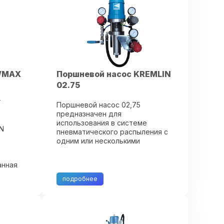
насоса ...
OWMAX
Поршневой насос KREMLIN
02.75
-
Поршневой насос 02,75
предназначен для
использования в системе
IN
пневматического распыления с
одним или несколькими
пневматическими
краскопультами. Применяется
анная
для нанесения ЛКМ средней
EMLIN
вязкости. Данный насос также
подробнее
owmax
может быть использован в
17.A2
системе ...
 для