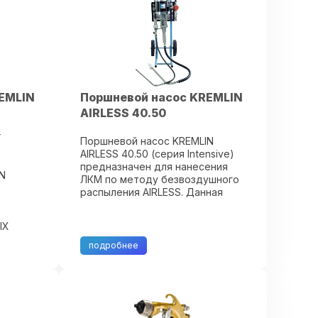
EMLIN
Поршневой насос KREMLIN
AIRLESS 40.50
-
Поршневой насос KREMLIN
AIRLESS 40.50 (серия Intensive)
предназначен для нанесения
IN
ЛКМ по методу безвоздушного
распыления AIRLESS. Данная
технология основана на подаче
материала под большим
IX
давлением. Распыление
в том
осуществляется без участия
подробнее
 вязких
воздуха за ...
в с
вердых
.