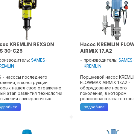
спечивается ...
сос KREMLIN REXSON
Насос KREMLIN FL
S 30-C25
AIRMIX 17.A2
роизводитель:
SAMES-
производитель:
SAMES
REMLIN
KREMLIN
 - насосы последнего
Поршневой насос KREML
оления, в конструкции
FLOWMAX AIRMIX 17.A2 -
торых нашел свое отражение
оборудование нового
ый этап развития технологии
поколения, в котором
спыления лакокрасочных
реализована запатентов
ериалов AIRMIX ® от
разработка компании KR
одробнее
подробнее
пании Kremlin Rexson .
REXSON - технология Fl
сосы EOS объединяют в себе
SuperLife. Насос Flowmax 
ективность, Оптимизацию и
может быть использован
стоту ...
нанесения широкого ...