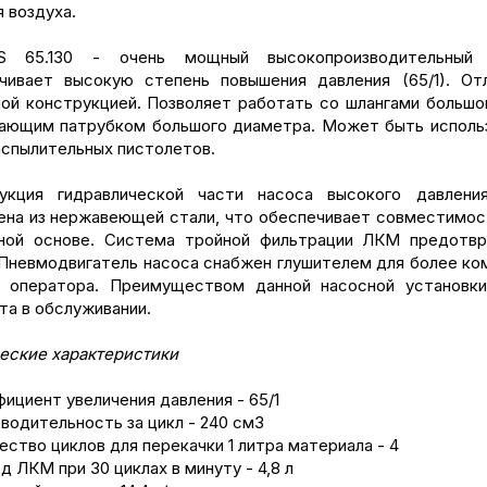
 воздуха.
SS 65.130 - очень мощный высокопроизводительный 
чивает высокую степень повышения давления (65/1). От
ой конструкцией. Позволяет работать со шлангами большо
ающим патрубком большого диаметра. Может быть использ
аспылительных пистолетов.
укция гидравлической части насоса высокого давления
ена из нержавеющей стали, что обеспечивает совместимос
ной основе. Система тройной фильтрации ЛКМ предотвр
 Пневмодвигатель насоса снабжен глушителем для более к
 оператора. Преимуществом данной насосной установки
та в обслуживании.
еские характеристики
фициент увеличения давления - 65/1
зводительность за цикл - 240 cм3
ество циклов для перекачки 1 литра материала - 4
д ЛКМ при 30 циклах в минуту - 4,8 л