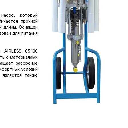
насос, который
личается прочной
й длины. Оснащен
ован для питания
 AIRLESS 65.130
ть с материалами
ащает засорение
омфортных условий
 является также