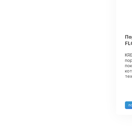
По
FL
KRE
пор
пок
кот
тех
зап
ком
пре
ЛК
рас
п