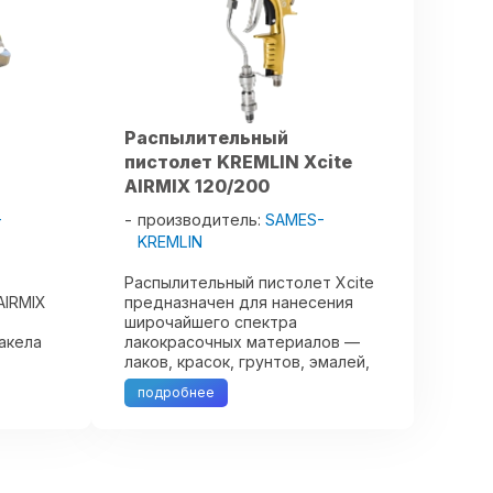
Распылительный
пистолет KREMLIN Xcite
AIRMIX 120/200
-
производитель:
SAMES-
KREMLIN
Распылительный пистолет Xcite
AIRMIX
предназначен для нанесения
широчайшего спектра
акела
лакокрасочных материалов —
лаков, красок, грунтов, эмалей,
ля
водорастворимых и
подробнее
ктра
органорастворимых,
ной
полиуретановых,
ля
двухкомпонентных и
ологии
высоконаполненных ЛКМ,
материалов ...