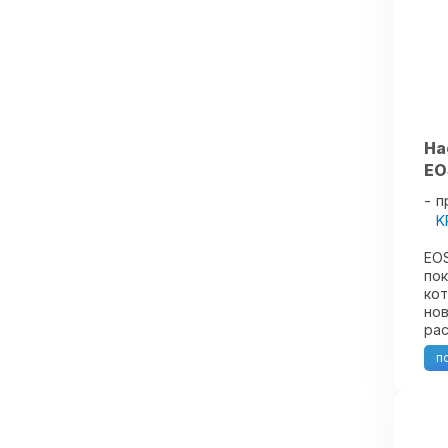
обе
На
EO
п
K
EOS
пок
ко
нов
ра
мат
п
ком
На
Эфф
Про