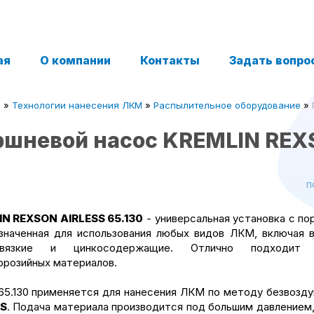
ая
О компании
Контакты
Задать вопро
я
»
Технологии нанесения ЛКМ
»
Распылительное оборудование
»
шневой насос KREMLIN REXS
п
N REXSON AIRLESS 65.130
- универсальная установка с п
значенная для использования любых видов ЛКМ, включая 
овязкие и цинкосодержащие. Отлично подходит 
ррозийных материалов.
65.130 применяется для нанесения ЛКМ по методу безвозд
SS
. Подача материала производится под большим давлением,