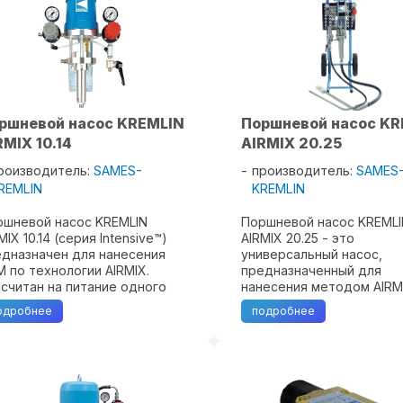
ршневой насос KREMLIN
Поршневой насос KR
RMIX 10.14
AIRMIX 20.25
роизводитель:
SAMES-
производитель:
SAMES
REMLIN
KREMLIN
ршневой насос KREMLIN
Поршневой насос KREML
MIX 10.14 (серия Intensive™)
AIRMIX 20.25 - это
дназначен для нанесения
универсальный насос,
 по технологии AIRMIX.
предназначенный для
считан на питание одного
нанесения методом AIRM
расочного пистолета.
широкого спектра ЛКМ, 
одробнее
подробнее
работан специально для
числе водорастворимых,
тенсивной работы. Может
материалов и материало
меняться для распыления
высоким содержанием т
...
частиц. Разработан для ..