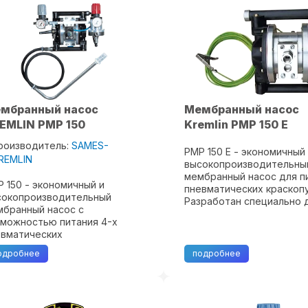
мбранный насос
Мембранный насос
EMLIN PMP 150
Kremlin PMP 150 E
роизводитель:
SAMES-
PMP 150 E - экономичный
REMLIN
высокопроизводительны
мембранный насос для п
 150 - экономичный и
пневматических краскопу
сокопроизводительный
Разработан специально 
бранный насос с
распыления абразивных
зможностью питания 4-х
материалов на водной о
евматических
таких, например, как
скораспылителей.
фарфоровые эмали.
одробнее
подробнее
бранный насос Kremlin PMP
Мембранный насос Kremlin 
 оснащен двойной
браной из материалов PTFE
итрила, благодаря чему