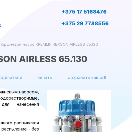
+375 17 5168476
+375 29 7788556
с
Поршневой насос KREMLIN REXSON AIRLESS 65.130
ON AIRLESS 65.130
оделиться
печать
сохранить как pdf
оршневым насосом,
водорастворимые,
для нанесения
ушного распыления
 распыление - без