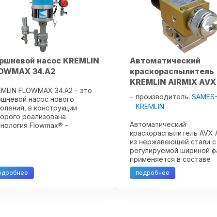
ршневой насос KREMLIN
Автоматический
OWMAX 34.A2
краскораспылитель
KREMLIN AIRMIX AVX
MLIN FLOWMAX 34.A2 - это
производитель:
SAMES
шневой насос нового
KREMLIN
оления, в конструкции
орого реализована
Автоматический
нология Flowmax® -
краскораспылитель AVX 
атентованная разработка
из нержавеющей стали с
пании KREMLIN . Насос
регулируемой шириной ф
дназначен для нанесения
применяется в составе
М по методу безвоздушного
автоматических линий д
пыления AIRLESS . ...
одробнее
подробнее
нанесения широкого спе
ЛКМ, в том числе на вод
основе. Предназначен д
распыления ЛКМ по техн
...