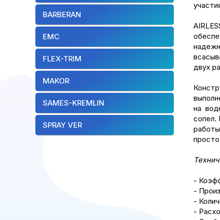
участия
BARBERAN
AIRLE
обеспе
EMC
надежн
всасыв
FLEX-TRIM
двух р
MAKOR
Констр
выполн
SAMES-KREMLIN
на вод
сопел.
SPRAY VER
работы
просто
Технич
- Коэф
- Прои
- Колич
- Расхо