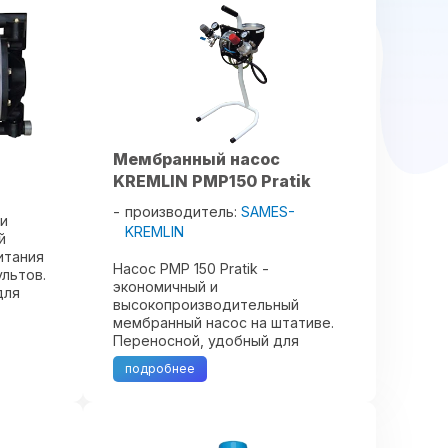
Мембранный насос
KREMLIN PMP150 Pratik
производитель:
SAMES-
 и
KREMLIN
й
итания
Насос PMP 150 Pratik -
льтов.
экономичный и
для
высокопроизводительный
мембранный насос на штативе.
снове,
Переносной, удобный для
перемещения. Может быть
подробнее
использован для питания 4-х
...
пневматических пистолетов-
краскораспылителей. Простая
конструкция мембранного