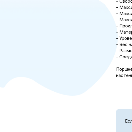
- Свобо
- Макс
- Макс
- Макс
- Прокл
- Мате
- Уров
- Вес н
- Разме
- Соеди
Поршне
настен
Есл