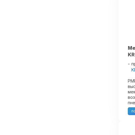
Ме
KR
п
K
PMP
вы
мем
во
пн
кра
п
Мем
150
мем
и н