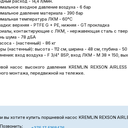
дный расход - 14,4 л/мин.
имальное входное давление воздуха - 6 бар
имальное давление материала - 390 бар
имальная температура ЛКМ - 60°C
адки: верхняя - PTFE G + PE, нижняя - GT прокладка
риалы, контактирующие с ЛКМ, - нержавеющая сталь с тве
ень шума - 78 дБА
асоса - (настенный) - 86 кг
ры (настенный): высота - 112 см, ширина - 48 см, глубина - 50
нения: вход воздуха - F 3/4" BSP, вход ЛКМ - M 38 x 150, вы
вой насос высокого давления KREMLIN REXSON AIRLESS 
ного монтажа, передвижной на тележке.
и вы хотите купить поршневой насос KREMLIN REXSON AIRLES
Позвонить:
+375 17 5168476