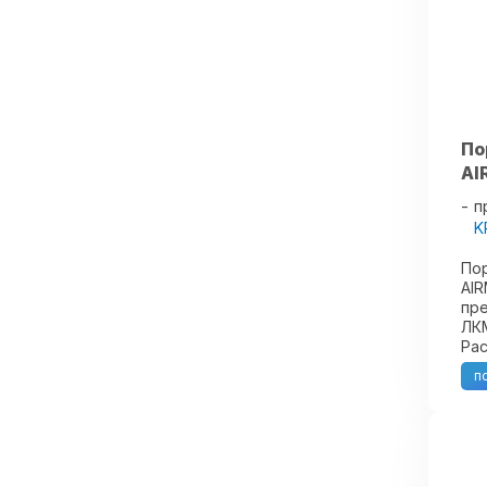
По
AI
п
K
По
AIR
пре
ЛКМ
Рас
пок
п
Раз
ин
при
как 