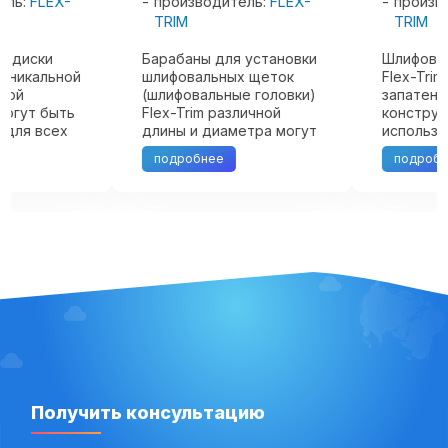
производитель:
FLEX-
производитель:
FLE
TRIM
TRIM
Барабаны для установки
Шлифовальные диски
шлифовальных щеток
Flex-Trim KOP уникаль
(шлифовальные головки)
запатентованной
Flex-Trim различной
конструкции могут бы
длины и диаметра могут
использованы для все
быть приспособлены к
видов шлифования. Уг
подробнее
подробнее
конкретному
наклона шлифовально
оборудованию и
диска KOP обеспечив
решению конкретной
равномерное качеств
…
производственной
шлифования. Наклон
задачи. Уникальная
также гарантирует, ч
система щеточного
пыль будет ...
шлифования Flex-Trim ...
Получить консультацию