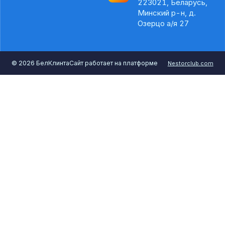
223021, Беларусь,
Минский р-н, д.
Озерцо а/я 27
©
2026 БелКлинта
Сайт работает на платформе
Nestorclub.com