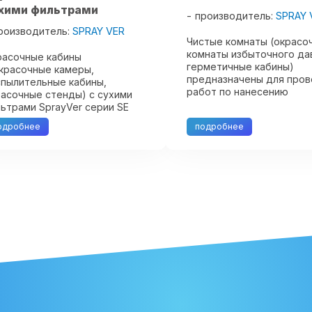
хими фильтрами
производитель:
SPRAY 
роизводитель:
SPRAY VER
Чистые комнаты (окрасо
комнаты избыточного да
расочные кабины
герметичные кабины)
красочные камеры,
предназначены для про
пылительные кабины,
работ по нанесению
асочные стенды) с сухими
лакокрасочных покрытий 
ьтрами SprayVer серии SE
сушки, при выполнении 
дназначены для фильтрации
одробнее
подробнее
требуется создание в р
тведения окрасочного
зоне среды, полностью
ана, образующегося в
свободной от ...
цессе распыления ЛКМ, а
же могут быть ...