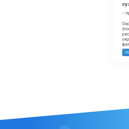
су
п
Ок
(по
рас
окр
фил
пре
п
и о
тум
про
так