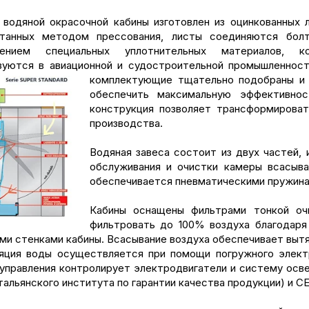
 водяной окрасочной кабины изготовлен из оцинкованных л
танных методом прессования, листы соединяются бол
нением специальных уплотнительных материалов, к
зуются в авиационной и судостроительной промышленност
комплектующие тщательно подобраны 
обеспечить максимальную эффективно
конструкция позволяет трансформироват
производства.
Водяная завеса состоит из двух частей,
обслуживания и очистки камеры всасыва
обеспечивается пневматическими пружина
Кабины оснащены фильтрами тонкой очист
фильтровать до 100% воздуха благодар
ми стенками кабины. Всасывание воздуха обеспечивает вытя
яция воды осуществляется при помощи погружного элект
 управления контролирует электродвигатели и систему ос
тальянского института по гарантии качества продукции) и СЕ