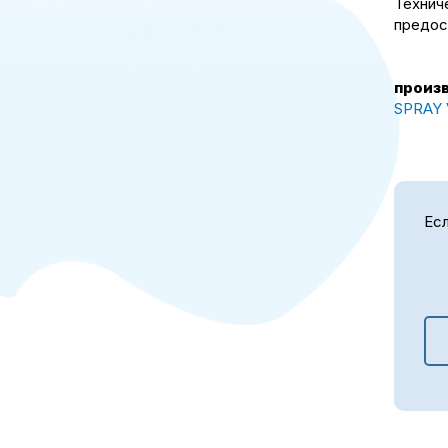
Технич
предос
произ
SPRAY 
Есл