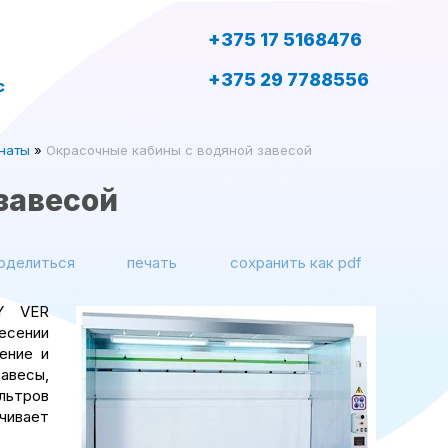
+375 17 5168476
+375 29 7788556
с
наты
»
Окрасочные кабины с водяной завесой
завесой
оделиться
печать
сохранить как pdf
Y VER
сении
ение и
авесы,
льтров
чивает