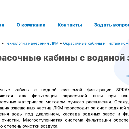
ая
О компании
Контакты
Задать вопро
я
»
Технологии нанесения ЛКМ
»
Окрасочные кабины и чистые ком
асочные кабины с водяной 
п
очные кабины с водной системой фильтрации SPRA
няются для фильтрации окрасочной пыли при нане
асочных материалов методом ручного распыления. Осажд
ация взвешенных частиц ЛКМ происходит за счет водяной з
ения воды под давлением, каскада водяных завес и фи
 очистки. Многоступенчатая система фильтрации обеспе
ю степень очистки воздуха.