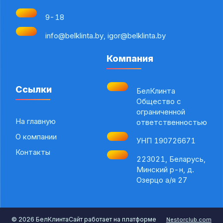
9-18
info@belklinta.by, igor@belklinta.by
Компания
Ссылки
БелКлинта
Общество с
ограниченной
На главную
ответственностью
О компании
УНП 190726671
Контакты
223021, Беларусь,
Минский р-н, д.
Озерцо а/я 27
©
2026 БелКлинта
Сайт работает на платформе
Nestorclub.com